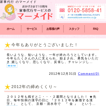
家事代行
のマーメイド
ホーム
サービス
お客様の声
スタッフ
FAQ
今年もありがとうございました！
長いような、短いような、一年が終わろうとしています。
今年もたくさんの人に支えられ、励まされ、勇気をいただ
き 嬉しくなり、悲しくなり、反省し、チャレンジし…
more
2012年12月31日
Comment(0)
2012年の締めくくり～
２０１２年も残すとこ・・・２週間となりました！ ★先
日、毎年恒例の漢字の日に 『２０１２年を象徴する漢
字！』 として、 京都・清水寺で 『 金 』 という…