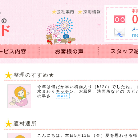
整理のすすめ★
今年は何だか早い梅雨入り（5/27）でしたね。
水まわりキッチン、お風呂、洗面所などの カビ
の早さ…
more
適材適所
こんにちは。本日5月13日（金）夏を思わせる